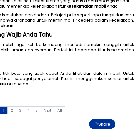
rkendara adalah salah satu faktor utama yang harus 
nting untuk selalu memeriksa kelengkapan 
fitur kesela
 sesuai dengan kebutuhan berkendara. Pelajari pula sep
fitur ini tidak hanya dirancang untuk meminimalisir c
rjadinya kecelakaan.
an Mobil yang Wajib Anda Tahu
gi, fitur-fitur mobil juga ikut berkembang menjadi
enumpang lebih aman dan nyaman. Berikut ini beber
l dan pahami: