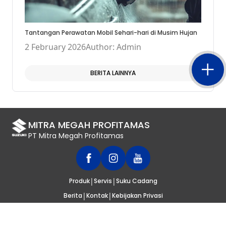
Tantangan Perawatan Mobil Sehari-hari di Musim Hujan
2 February 2026
Author: Admin
BERITA LAINNYA
MITRA MEGAH PROFITAMAS
PT Mitra Megah Profitamas
|
|
Produk
Servis
Suku Cadang
|
|
Berita
Kontak
Kebijakan Privasi
© 2020
SUZUKI INDONESIA
. SELURUH HAK CIPTA DILINDUNGI UNDANG-