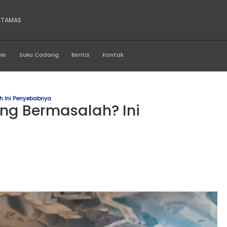
RA MEGAH PROFITAMAS
Produk
Servis
Suku Cadang
Berita
Kontak
Sering Bermasalah Ini Penyebabnya
il Sering Bermasalah? In
a