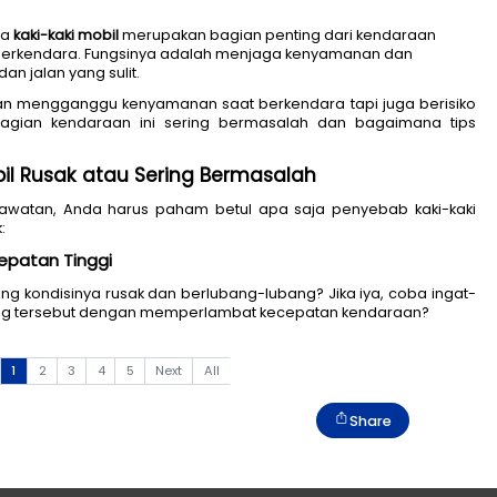
nyadari, bahwa 
kaki-kaki mobil
 merupakan bagian penti
ras saat Anda berkendara. Fungsinya adalah menjaga 
t melewati medan jalan yang sulit.
tidak hanya akan mengganggu kenyamanan saat berkend
nyebabkan bagian kendaraan ini sering bermasala
-Kaki Mobil Rusak atau Sering Bermasal