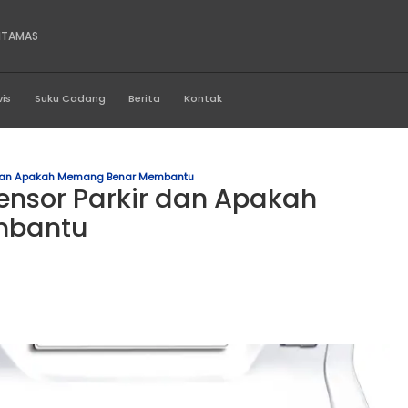
RA MEGAH PROFITAMAS
Produk
Servis
Suku Cadang
Berita
Kontak
g Sensor Parkir Dan Apakah Memang Benar Membantu
ting Sensor Parkir dan 
ar Membantu